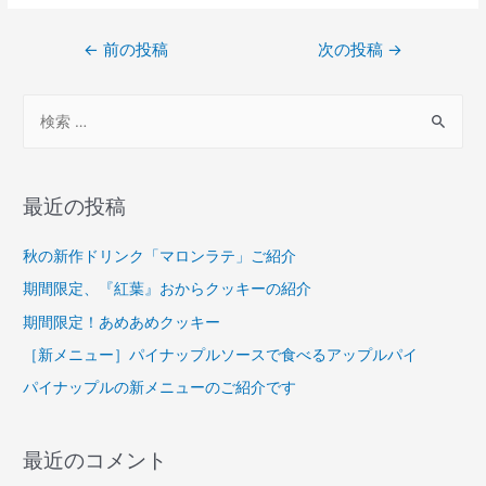
投
←
前の投稿
次の投稿
→
稿
ナ
検
ビ
索
ゲ
対
ー
象
最近の投稿
シ
:
ョ
秋の新作ドリンク「マロンラテ」ご紹介
ン
期間限定、『紅葉』おからクッキーの紹介
期間限定！あめあめクッキー
［新メニュー］パイナップルソースで食べるアップルパイ
パイナップルの新メニューのご紹介です
最近のコメント