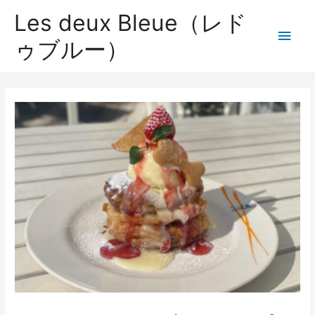
コ
Les deux Bleue（レド
ン
メ
ゥブルー）
テ
イ
ン
ツ
ン
へ
ス
メ
キ
ッ
ニ
プ
ュ
ー