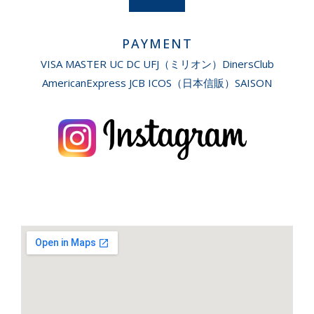
PAYMENT
VISA MASTER UC DC UFJ（ミリオン）DinersClub
AmericanExpress JCB ICOS（日本信販）SAISON