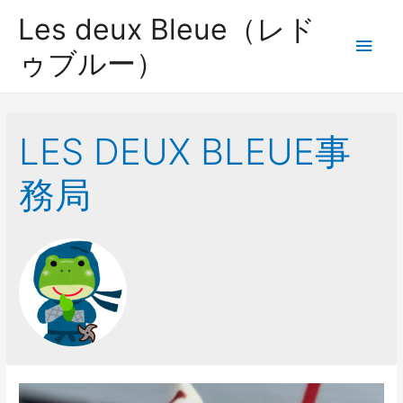
コ
Les deux Bleue（レド
ン
メ
ゥブルー）
テ
イ
ン
ツ
ン
へ
LES DEUX BLEUE事
ス
メ
キ
務局
ッ
ニ
プ
ュ
ー