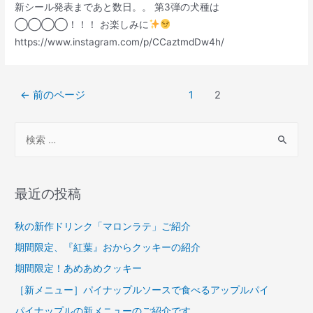
新シール発表まであと数日。。 第3弾の犬種は
◯◯◯◯！！！ お楽しみに
https://www.instagram.com/p/CCaztmdDw4h/
投
←
前のページ
1
2
稿
ナ
検
ビ
索
ゲ
対
ー
象
最近の投稿
シ
:
ョ
秋の新作ドリンク「マロンラテ」ご紹介
ン
期間限定、『紅葉』おからクッキーの紹介
期間限定！あめあめクッキー
［新メニュー］パイナップルソースで食べるアップルパイ
パイナップルの新メニューのご紹介です